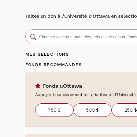
Nous vous reme
données personn
déployons afin 
services offert
conditions propi
tenir au coura
mondiale et d'of
Faites un don à l'Université d'Ottawa en sélection
bénévolat. Si vo
renseignements
Retour à ma 
5857 ou au 1-8
MES SELECTIONS
FONDS RECOMMANDÉS
Fonds uOttawa
Appuyer financièrement les priorités de l'Universit
750 $
500 $
250 $