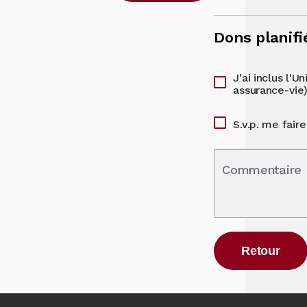
Dons planifi
J'ai inclus l'
assurance-vie
S.v.p. me fair
Commentaire
Retour