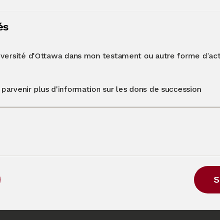
és
Université d'Ottawa dans mon testament ou autre forme d'acti
)
e parvenir plus d'information sur les dons de succession
S