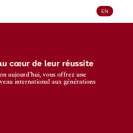
EN
au cœur de leur réussite
on aujourd’hui, vous offrez une
veau international aux générations
s
illeur
 de la Loi de
la protection de
mettre vos