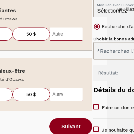
Mon lien avec l'univer
Veuille
iantes
 d'Ottawa
Recherche d'a
50 $
Choisir la bonne ad
*Recherchez l
mieux-être
Résultat:
sité d’Ottawa
Détails du d
50 $
Faire ce don 
Suivant
Je souhaite q